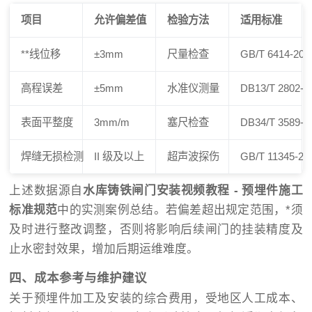
项目
允许偏差值
检验方法
适用标准
**线位移
±3mm
尺量检查
GB/T 6414-201
高程误差
±5mm
水准仪测量
DB13/T 2802-2
表面平整度
3mm/m
塞尺检查
DB34/T 3589-2
焊缝无损检测
II 级及以上
超声波探伤
GB/T 11345-20
上述数据源自
水库铸铁闸门安装视频教程 - 预埋件施工
标准规范
中的实测案例总结。若偏差超出规定范围，*须
及时进行整改调整，否则将影响后续闸门的挂装精度及
止水密封效果，增加后期运维难度。
四、成本参考与维护建议
关于预埋件加工及安装的综合费用，受地区人工成本、