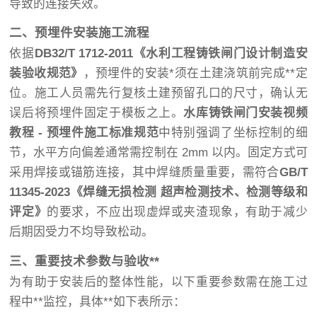
导致的连接失效。
二、预埋件安装施工流程
依据
DB32/T 1712-2011《水利工程铸铁闸门设计制造安
装验收规范》
，预埋件的安装*须在土建浇筑前完成**定
位。施工人员需先行复核土建预留孔口的尺寸，确认无
误后将预埋件固定于模板之上。
水库铸铁闸门安装视频
教程 - 预埋件施工标准规范
中特别强调了坐标控制的细
节，水平方向偏差通常需控制在 2mm 以内。固定方式可
采用焊接或锚筋连接，其中焊缝质量重要，需符合
GB/T
11345-2023《焊缝无损检测 超声检测技术、检测等级和
评定》
的要求，不应出现虚焊或夹渣现象，有助于减少
后期因受力不均导致松动。
三、重要技术参数与验收**
为有助于安装后的整体性能，以下重要参数需在施工过
程中**监控，具体**如下表所示：