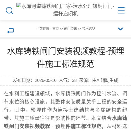
搜
菜
索
单
当前位置：
首页
>>
闸门资讯
>>
技术选型
展
返
水库铸铁闸门安装视频教程-预埋
开
回
件施工标准规范
栏
上
发布日期：
2026-05-16
人气：
38
来源：由AI辅助生成
目
一
在水利工程建设领域，水库铸铁闸门作为控制水流、调
节水位的核心设施，其整体安装质量关乎工程的安全运
导
页
行。其中，预埋件作为连接土建结构与金属结构的纽
带，其施工质量往往是影响性的环节。本文结合
水库铸
航
铁闸门安装视频教程 - 预埋件施工标准规范
，从材料选