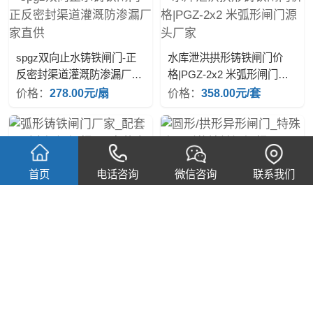
spgz双向止水铸铁闸门-正
水库泄洪拱形铸铁闸门价
反密封渠道灌溉防渗漏厂家
格|PGZ-2x2 米弧形闸门源
直供
头厂家
价格：
278.00元/扇
价格：
358.00元/套
圆形/拱形异形闸门_特殊孔
首页
电话咨询
微信咨询
联系我们
口形状铸铁闸门报价
弧形铸铁闸门厂家_配套 U
型水渠闸门报价_安装方便
价格：
328.00元/扇
价格：
2500元/套