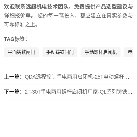
欢迎联系远超机电技术团队，免费提供产品选型建议与
详细报价单。
您的每一笔投入，都应建立在真实参数与
可靠标准之上。
TAG标签：
平面铸铁闸门
手动铸铁闸门
手动螺杆启闭机
电
上一篇：
QDA远程控制手电两用启闭机-25T电动螺杆启闭机-市政污水闸门适配
下一篇：
2T-30T手电两用螺杆启闭机厂家-QL系列铸铁闸门配套启闭机现货批发