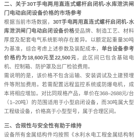
二、关于30T手电两用直连式螺杆启闭机-水库泄洪闸
门电动启闭设备价格的市场参考
根据当前市场数据，
30T手电两用直连式螺杆启闭机-水
库泄洪闸门电动启闭设备价格
受品牌、制造工艺、材料
厚度及配套电气系统影响存在差异。以额定起重量30吨
为基准，综合考虑上述参数及装配成本，
单台设备参考
价格约为18,600元至22,500元
，此区间已包含基础电
机、控制箱、防护罩及出厂检验费用。
需说明的是，该价格不包含运输、安装调试及土建预埋
件等附加费用。若需配置远程监控系统或防爆电机，成
本将相应增加。对比同规格产品，单价在368–2688元/台
（1–20吨）的范围适用于小型启闭设备，而30吨属大型
工程级设备，价格高于小型型号，属于合理区间。
三、合规性与安全性有助于维持
设备所有金属结构件均按照《水利水电工程金属结构制