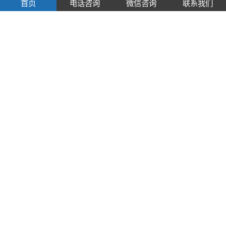
手动闸门中的应用经验
调试应用经验
首页
电话咨询
微信咨询
联系我们