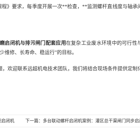
全运行规程》要求，每季度开展一次**检查，**监测螺杆直线度与轴
磨启闭机与排污闸门配套应用
在复杂工业废水环境中的可行性
“少维修、长寿命、稳运行”的目标。
题，欢迎联系远超机电技术团队，我们将结合现场条件提供定制
型启闭机
下一篇：
多台联动螺杆启闭机案例：灌区总干渠闸门同步启闭施