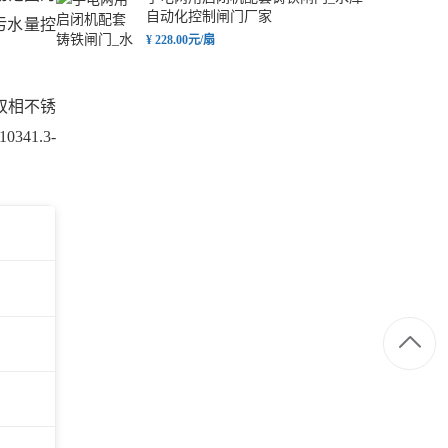
自动化控制闸门厂家
污水量控
¥ 228.00元/扇
双相不锈
1.3-
附壁式PZ铸铁闸门厂家_靠墙安装平
板闸门价格_节省空间
¥ 228.00元/扇
水下检修铸铁闸门定制_水库隧洞封
堵闸门厂家_应急止水
¥ 1860.00元/扇