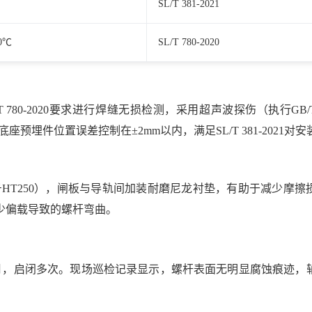
SL/T 381-2021
0℃
SL/T 780-2020
0-2020要求进行焊缝无损检测，采用超声波探伤（执行GB/T 1
座预埋件位置误差控制在±2mm以内，满足SL/T 381-2021对
6中牌号HT250），闸板与导轨间加装耐磨尼龙衬垫，有助于减少摩
少偏载导致的螺杆弯曲。
4个月，启闭多次。现场巡检记录显示，螺杆表面无明显腐蚀痕迹，