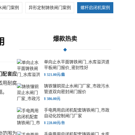
水闸门案例
异形定制铸铁闸门案例
螺杆启闭机案例
爆款热卖
用
单向止水平面铸铁闸门_水库溢洪道
平板闸门报价_密封性好
门配套应
¥ 321.00元/扇
适用耐腐
铸铁镶铜双止水闸门厂家_市政污水
题。
管道双向密封闸门报价
¥ 386.00元
手电两用启闭机配套铸铁闸门_市政
自动化控制闸门厂家
¥ 228.00元/台
动范围为
手电两用启闭机配套铸铁闸门_水库