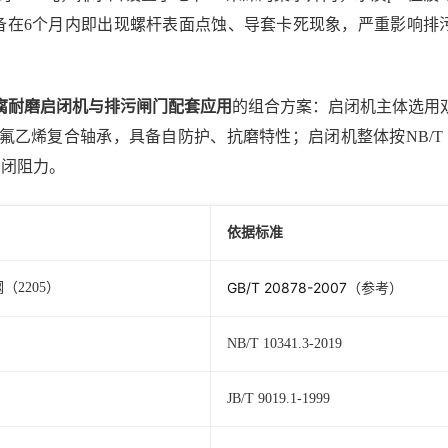
规启闭设备在6个月内即出现螺杆表面点蚀、导套卡死现象，严重影响排
腐耐磨启闭机与排污闸门配套应用
的组合方案：启闭机主体选用
复合轴承，具备自防护、抗磨特性；启闭机整体按NB/T 1034
启闭阻力。
依据标准
GB/T 20878-2007
（2205）
（参考）
NB/T 10341.3-2019
JB/T 9019.1-1999