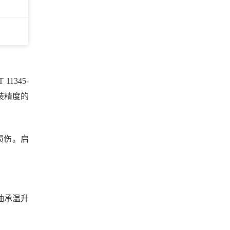
08-06
DN800铸铁镶铜圆闸门预埋钢
板焊接固定与二次浇注养护规
2026
范
阅读量：5
08-06
终于有人讲清了！机闸一体铸
铁闸门的五大硬核特点
2026
阅读量：5
1345-
08-05
1000x1000铸铁镶铜方闸门闸板
安装精度的
与闸槽间隙不大于0.08mm的调
2026
整标准
阅读量：5
08-05
1×1机闸一体铸铁闸门安装全流
擦损伤。启
程详解：从定位到调试，每一
2026
步都有规范可循
阅读量：5
08-04
DN600铸铁镶铜圆闸门主立框
与横框止水面错位调整方法
2026
阅读量：5
轴承温升
08-04
机闸一体闸门尺寸参数大全，
别再凭感觉定了
2026