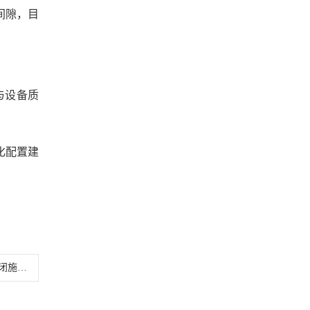
阅读量：6
承间隙，目
与设备质
化配置建
工实况