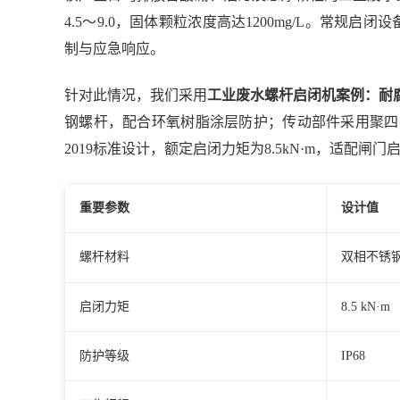
4.5～9.0，固体颗粒浓度高达1200mg/L。常
制与应急响应。
针对此情况，我们采用
工业废水螺杆启闭机案例：耐
钢螺杆，配合环氧树脂涂层防护；传动部件采用聚四氟乙烯
2019标准设计，额定启闭力矩为8.5kN·m，适配闸门
重要参数
设计值
螺杆材料
双相不锈钢
启闭力矩
8.5 kN·m
防护等级
IP68