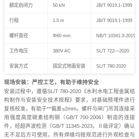
额定启闭力
50 kN
JB/T 9019.1-1999
行程
1.5 m
JB/T 9019.1-1999
螺杆直径
Φ60 mm
NB/T 10341.3-2019
工作电压
380V AC
SL/T 722—2020
安装方式
固定式地面安装
SL/T 780-2020
现场安装：严控工艺，有助于维持安全
安装过程中，遵循SL/T 780-2020《水利水电工程金属结
构制作与安装安全技术规程》要求，对基础预埋件进行
复核校准，有助于**偏差≤2mm。螺杆与闸门吊耳连接采
用强度高度碳素结构钢（GB/T 700-2006）制造的连接
件，经超声波检测（GB/T 11345-2023，Ⅱ级评定）确认
无不足后方可使用。所有焊缝均按规范进行外观检查与