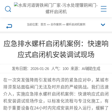
搜
菜
索
单
当前位置：
首页
>>
合作案例
>>
螺杆启闭机案例
展
返
应急排水螺杆启闭机案例：快速响
开
回
应式启闭机安装调试现场
栏
上
发布日期：
2026-01-26
人气：
100
来源：AI辅助生成
目
一
在一次突发强降雨引发城市内涝的紧急应对中，某城市
排涝泵站面临闸门无法及时开启的严峻挑战。我们迅速
导
页
介入，实施应急排水螺杆启闭机案例：快速响应式启闭
机安装调试现场作业，以标准化流程与专注化施工，有
航
助于重要设备在24小时内完成安装并投入运行，缓解了