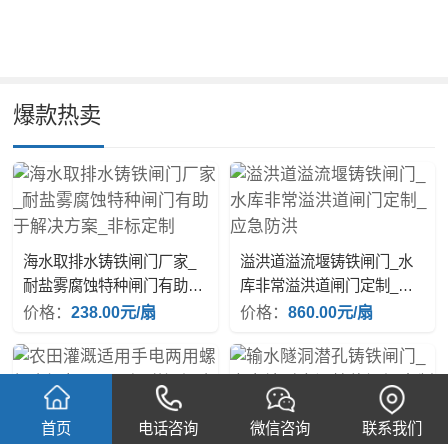
爆款热卖
海水取排水铸铁闸门厂家_
溢洪道溢流堰铸铁闸门_水
耐盐雾腐蚀特种闸门有助于
库非常溢洪道闸门定制_应
解决方案_非标定制
急防洪
价格：
238.00元/扇
价格：
860.00元/扇
首页
电话咨询
微信咨询
联系我们
农田灌溉适用手电两用螺杆
输水隧洞潜孔铸铁闸门_水