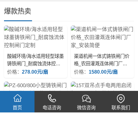
爆款热卖
酸碱环境/海水适用轻型球墨
渠道机闸一体式铸铁闸门价
铸铁闸门_耐腐蚀流体控制
格_农田灌溉连体闸门厂家_
闸门定制
安装简便
价格：
278.00元/扇
价格：
1580.00元/扇
首页
电话咨询
微信咨询
联系我们
PZ-600/800小型铸铁闸门_
15T双吊点手电两用启闭机-
农田灌溉小渠道平板闸门厂
QLCF型平推螺杆启闭机-闸
家
门配套调试指导
价格：
880.00元/扇
价格：
180.00元/台