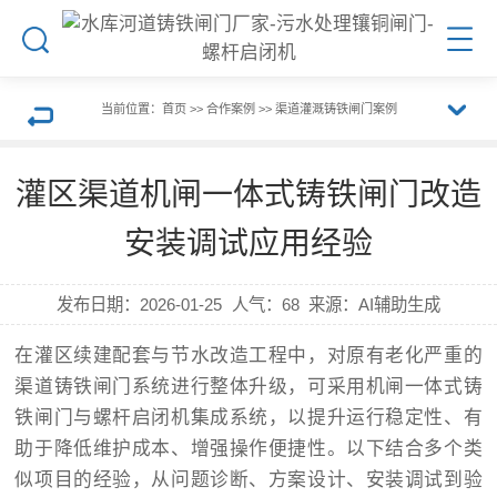
搜
菜
索
单
当前位置：
首页
>>
合作案例
>>
渠道灌溉铸铁闸门案例
展
返
灌区渠道机闸一体式铸铁闸门改造
开
回
安装调试应用经验
栏
上
发布日期：
2026-01-25
人气：
68
来源：AI辅助生成
目
一
在灌区续建配套与节水改造工程中，对原有老化严重的
渠道铸铁闸门系统进行整体升级，可采用机闸一体式铸
导
页
铁闸门与螺杆启闭机集成系统，以提升运行稳定性、有
助于降低维护成本、增强操作便捷性。以下结合多个类
航
似项目的经验，从问题诊断、方案设计、安装调试到验