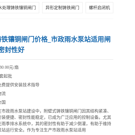
水处理铸铁镶铜闸门
异形定制铸铁闸门
螺杆启闭机
铸铁镶铜闸门价格_市政雨水泵站适用闸
密封性好
80.00元/扇
1套起批
免费提供安装技术指导
物流
全国
在市政雨水泵站建设中，附壁式铸铁镶铜闸门因其结构紧凑、
安装便捷、密封性能稳定，已成为广泛应用的控制设备。尤其
在雨季排水系统中，其的密封性有助于减少倒灌，有助于维持
泵站运行安全。作为专注生产市政雨水泵站适用