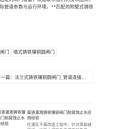
际管道参数与运行环境，**匹配的附壁式铸铁
圆闸门
墙式铸铁镶铜圆闸门
下一篇：
法兰式铸铁镶铜圆闸门_管道连接单向止水闸门报价_安装便捷
渠道灌溉铸铁镶铜闸门耐腐蚀止水应
用经验
在灌区干渠改造工程中，针对高盐碱