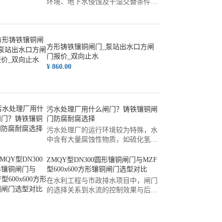
环境、地下水侵蚀及干湿交替条件，
可选用铸铁主体+铜合金镶面结构的
闸门，以提升耐腐蚀性与止水效果。
以下对工程背景、设备选型、运行表
现及结构优势进行梳理，供同类项目
方形铸铁镶铜闸门_泵站出水口方闸
参考。说明：本文所述方案为综合多
门报价_双向止水
个灌区改造工程经验形成的技术参考
¥ 860.00
模型，并非特指某一具体项目或真实
验收事件。一、
污水处理厂用什么闸门？铸铁镶铜闸
门防腐耐腐选择
污水处理厂的运行环境较为特殊，水
中含有大量腐蚀性物质，如硫化氢、
氯离子等，这对过流部件的耐久性提
出了要求。在面临污水处理厂用什么
ZMQY型DN300圆形镶铜闸门与MZF
闸门？铸铁镶铜闸门防腐耐腐选择的
型600x600方形镶铜闸门选型对比
问题时，工程师通常倾向于铸铁镶铜
在水利工程与市政排水项目中，闸门
结构。该方案利用铸铁的强度高度作
的选择关系到水流的控制效果与后续
为骨架，配合青铜衬板提供优异的耐
运维的便利性。本文将围绕ZMQY型
磨与耐腐蚀性能，有助于适应长期浸
DN300圆形镶铜闸门与MZF型
没和潮湿工况...
600x600方形镶铜闸门选型对比展