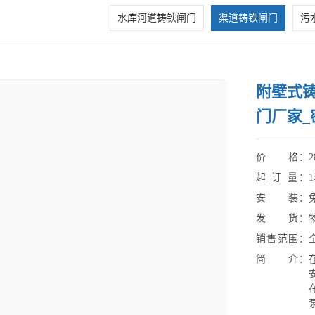
水库河道铸铁闸门
渠道铸铁闸门
污
附壁式
门厂家_
价 格：
2
起 订 量：
安 装：
发 货：
销售范围：
简 介：