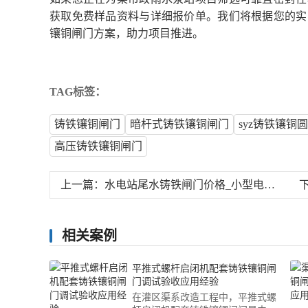
获取免费样品资料与详细报价单。我们将根据您的实
镶铜闸门方案，助力项目推进。
TAG标签：
铸铁镶铜闸门
暗杆式铸铁镶铜闸门
syz铸铁镶铜
高压铸铁镶铜闸门
上一篇：
水电站尾水铸铁闸门价格_小型电站冲沙孔闸门厂家_耐磨
相关案例
平推式螺杆启闭机配套铸铁镶铜闸
门调试验收应用经验
在灌区渠系改造工程中，平推式螺