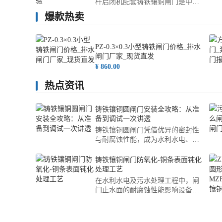
杆启闭机配套铸铁镶铜闸门是中小
型节制闸的常见组合。针对典型工
爆款热卖
况（设计流量约8.5m³/s，工作水头
4.2m，闸门尺寸1.2m×1.0m），选
用型号为QPPZ-10-4.2-300的平推式
PZ-0.3×0.3小型铸铁闸门价格_排水
螺杆启闭机。通过规范安装与调
闸门厂家_现货直发
试，可维持启闭灵活、无卡阻、密
¥ 860.00
封，满足运行要求。以下结合工程
经验对调试验收要点进行梳理
热点资讯
铸铁镶铜圆闸门安装全攻略：从准
备到调试一次讲透
铸铁镶铜圆闸门凭借优异的密封性
与耐腐蚀性能，成为水利水电、城
市防汛及灌溉工程中是的控水设
备。其安装质量影响闸门能否长期
铸铁镶铜闸门防氧化-铜条表面钝化
稳定运行。本文融合多篇技术资料
处理工艺
与工程实践经验，系统梳理从前期
在水利水电及污水处理工程中，闸
准备、基础处理、门框导轨安装、
门止水面的耐腐蚀性能影响设备的
启闭机调试，到带水试验与维护保
使用寿命。本文围绕铸铁镶铜闸门
养的全流程要点，为现场施工与质
防氧化-铜条表面钝化处理工艺展
量管控提供可靠参考。一
开，详细解析该工艺的原理、重要