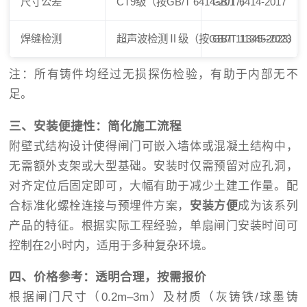
尺寸公差
CT9级（按GB/T 6414-2017）
GB/T 6414-2017
焊缝检测
超声波检测Ⅱ级（按GB/T 11345-2023）
GB/T 11345-2023
注：所有铸件均经过无损探伤检验，有助于内部无不
足。
三、安装便捷性：简化施工流程
附壁式结构设计使得闸门可嵌入墙体或混凝土结构中，
无需额外支架或大型基础。安装时仅需预留对应孔洞，
对齐定位后固定即可，大幅有助于减少土建工作量。配
合标准化螺栓连接与预埋件方案，
安装方便
成为该系列
产品的特征。根据实际工程经验，单扇闸门安装时间可
控制在2小时内，适用于多种复杂环境。
四、价格参考：透明合理，按需报价
根据闸门尺寸（0.2m–3m）及材质（灰铸铁/球墨铸