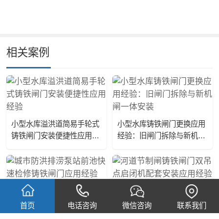
相关案例
小型水库溢洪道简易手轮式
小型水库铸铁闸门更换应用
铸铁闸门安装便捷性应用经
经验：旧闸门拆除与新机闸
验
一体安装
城市防洪排涝泵站前池快速
河道节制闸铸铁闸门双吊点
检修铸铁闸门应用经验
启闭机配套安装应用经验
首页
电话咨询
微信咨询
联系我们