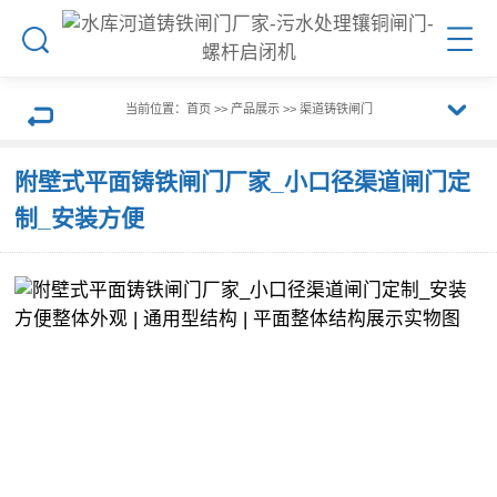
搜
菜
索
单
当前位置：
首页
>>
产品展示
>>
渠道铸铁闸门
展
返
附壁式平面铸铁闸门厂家_小口径渠道闸门定
开
制_安装方便
回
栏
上
目
一
导
页
航