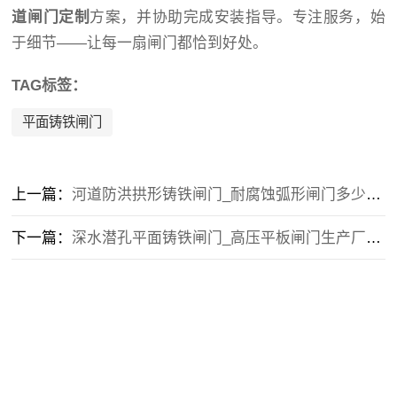
道闸门定制
方案，并协助完成安装指导。专注服务，始
于细节——让每一扇闸门都恰到好处。
TAG标签：
平面铸铁闸门
上一篇：
河道防洪拱形铸铁闸门_耐腐蚀弧形闸门多少钱一平_安装指导
下一篇：
深水潜孔平面铸铁闸门_高压平板闸门生产厂家_按需定制