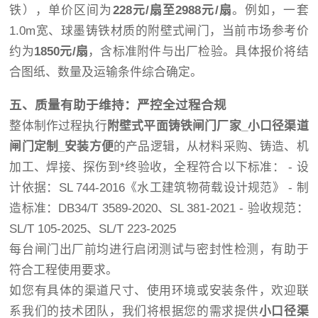
铁），单价区间为
228元/扇至2988元/扇
。例如，一套
1.0m宽、球墨铸铁材质的附壁式闸门，当前市场参考价
约为
1850元/扇
，含标准附件与出厂检验。具体报价将结
合图纸、数量及运输条件综合确定。
五、质量有助于维持：严控全过程合规
整体制作过程执行
附壁式平面铸铁闸门厂家_小口径渠道
闸门定制_安装方便
的产品逻辑，从材料采购、铸造、机
加工、焊接、探伤到*终验收，全程符合以下标准： - 设
计依据：SL 744-2016《水工建筑物荷载设计规范》 - 制
造标准：DB34/T 3589-2020、SL 381-2021 - 验收规范：
SL/T 105-2025、SL/T 223-2025
每台闸门出厂前均进行启闭测试与密封性检测，有助于
符合工程使用要求。
如您有具体的渠道尺寸、使用环境或安装条件，欢迎联
系我们的技术团队，我们将根据您的需求提供
小口径渠