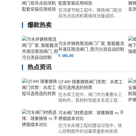
配套安装应用经验
在河道节制工程中，铸铁闸门配合
双吊点启闭机需维持流量调控、防
洪安全与供水有助于维持。结合多
爆款热卖
个类似项目的经验，依据相关规范
与实测数据，可完成闸门与启闭机
的协同安装，达到结构稳定、启闭
污水井铸铁限流闸门厂家_智能截流
顺畅、维护便捷的目标。以下对工
井液压限流闸门_雨污分流自动控制
程背景、参数选型、安装难点及验
¥ 386.00
收流程进行梳理，供同类工程参
考。说明：本文所述方案为综合多
热点资讯
个河道节
QT400 球墨铸铁闸门优势：水库工
程可选用选的材质
在水库工程中，闸门作为重要水工
结构件，其材料性能关系到工程安
全与使用寿命。QT400 球墨铸铁闸
门优势：水库工程可选用选的材
污水闸门材质选择：球墨铸铁 vs 不
质，正是基于其优异的力学性能、
锈钢成本对比
耐腐蚀性及长期稳定性，成为现代
在污水处理工程的建设过程中，核
水利工程中的主流选择。该材质不
心控制部件的设备质量影响系统运
仅满足严苛的水工环境要求，也符