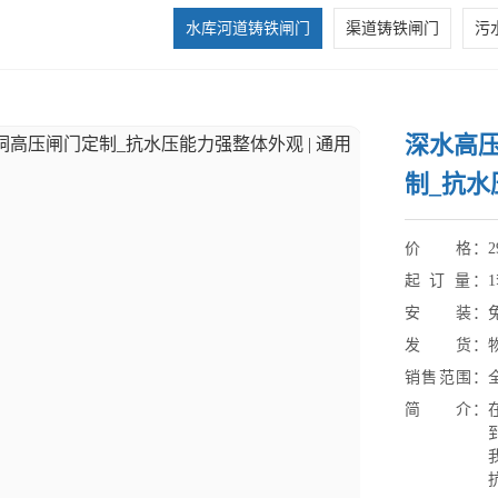
水库河道铸铁闸门
渠道铸铁闸门
污
深水高
制_抗水
价 格：
2
起 订 量：
安 装：
发 货：
销售范围：
简 介：