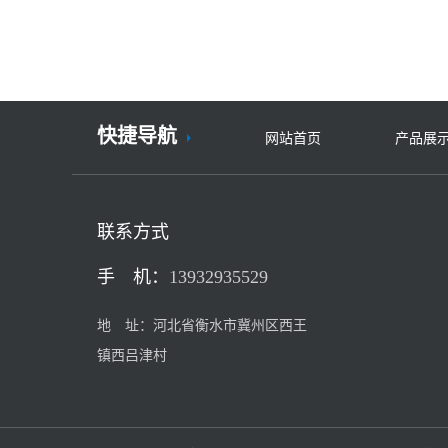
行效率与安全。面对复杂的工况环
合多项**及行业标准规范，是有助
境，如何确定合适的材质成为重要
于维持水库运行安全的重要基础...
决策点。本文将**探讨污水闸门材
质选择：球墨铸铁 vs 不锈钢成本对
比，从材料性能、初期投入及后期
维护等多个维度进行客观分析，为
项目决策提供参考依据。 材质特性
快捷导航
与施工安装考...
网站首页
产品展
联系方式
手 机：
13932935529
地 址：河北省衡水市冀州区西王
镇西吕津村