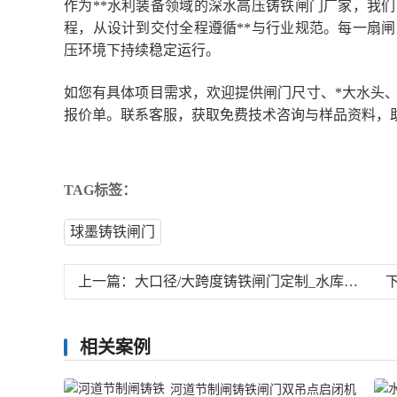
作为**水利装备领域的深水高压铸铁闸门厂家，我
程，从设计到交付全程遵循**与行业规范。每一扇
压环境下持续稳定运行。
如您有具体项目需求，欢迎提供闸门尺寸、*大水头
报价单。联系客服，获取免费技术咨询与样品资料，助
TAG标签：
球墨铸铁闸门
上一篇：
大口径/大跨度铸铁闸门定制_水库溢洪道非标闸门厂家_抗压强
相关案例
河道节制闸铸铁闸门双吊点启闭机