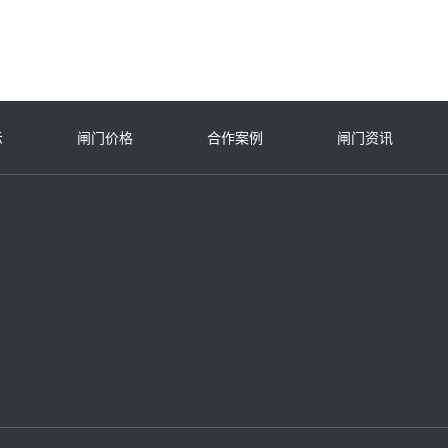
库工业废水回用工程为例，闸门主体
采用 球墨铸铁
示
闸门价格
合作案例
闸门资讯