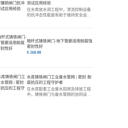
测试应用经验
在水库放水洞工程中，泄流控制设备
的抗冲击性能是有助于维持安全运行
的重要。针对高流速、大水头差工
况，可采用球墨铸铁镶铜闸门，并通
过专项测试体现其结构稳定性与密封
性能。以下结合多个大型水库项目的
暗杆式铸铁闸门-地下管廊适用耐腐蚀
经验，对工程背景、材料选型、测试
密封性好
方案及工艺有助于维持进行梳理，供
¥ 268.00
同类工程参考。说明：本文所述方案
为综合多个水库放水洞工程经
水库铸铁闸门工业废水管网 | 密封·耐
腐抗压的工程守护者
在水库配套工业废水回用及排放工程
中，铸铁闸门与废水管网的协同设计
长期是关乎水体调度安全、排放合规
性及长期运维设备质量的技术重要。
基于多年大型水利项目的实践经验，
系统性的选材、制造、安装与验收标
准，构成了该领域工程质量的基石。
一、核心选材与标准体系以某新建水