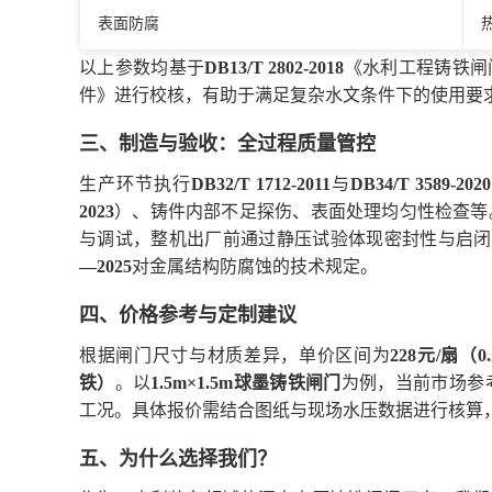
表面防腐
以上参数均基于
DB13/T 2802-2018
《水利工程铸铁闸
件》进行校核，有助于满足复杂水文条件下的使用要
三、制造与验收：全过程质量管控
生产环节执行
DB32/T 1712-2011
与
DB34/T 3589-2020
2023
）、铸件内部不足探伤、表面处理均匀性检查等
与调试，整机出厂前通过静压试验体现密封性与启闭
—2025
对金属结构防腐蚀的技术规定。
四、价格参考与定制建议
根据闸门尺寸与材质差异，单价区间为
228元/扇（
铁）
。以
1.5m×1.5m球墨铸铁闸门
为例，当前市场参
工况。具体报价需结合图纸与现场水压数据进行核算
五、为什么选择我们？