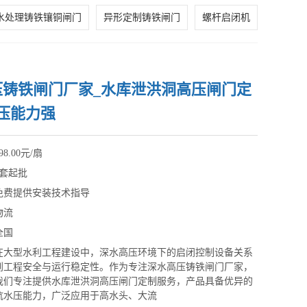
水处理铸铁镶铜闸门
异形定制铸铁闸门
螺杆启闭机
压铸铁闸门厂家_水库泄洪洞高压闸门定
压能力强
98.00元/扇
1套起批
免费提供安装技术指导
物流
全国
在大型水利工程建设中，深水高压环境下的启闭控制设备关系
到工程安全与运行稳定性。作为专注深水高压铸铁闸门厂家，
我们专注提供水库泄洪洞高压闸门定制服务，产品具备优异的
抗水压能力，广泛应用于高水头、大流