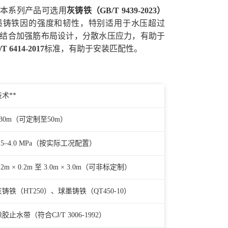
。本系列产品可选用
灰铸铁（GB/T 9439-2023）
墨铸铁因的强度和韧性，特别适用于水压超过
艺，结合加强筋布局设计，分散水压应力，有助于
T 6414-2017
标准，有助于安装匹配性。
技术**
≤30m（可定制至50m）
.5–4.0 MPa（按实际工况配置）
.2m × 0.2m 至 3.0m × 3.0m（可非标定制）
灰铸铁（HT250）、球墨铸铁（QT450-10）
胶止水带（符合CJ/T 3006-1992）