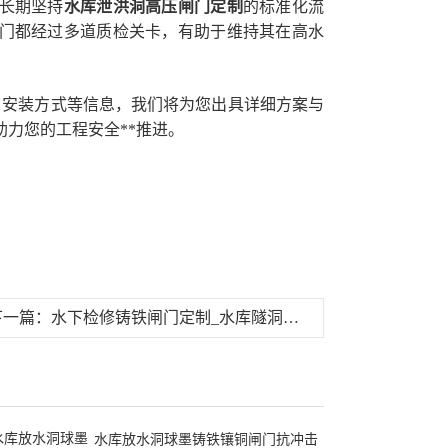
们长期坚持
水库泄洪洞高压闸门定制
的标准化流
闸门都经过多道质检关卡，有助于维持其在高水
、安装方式等信息，我们将为您出具详细方案与
力您的工程安全**推进。
下一篇：
水下检修铸铁闸门定制_水库隧洞封堵闸门厂家_应急止水
水库放水洞球墨铸铁镶铜闸门抗冲击