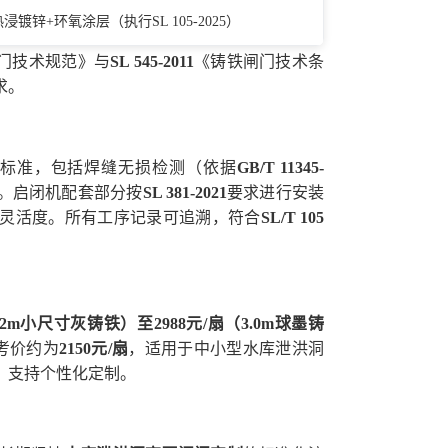
热浸镀锌+环氧涂层（执行SL 105-2025）
门技术规范》与
SL 545-2011
《铸铁闸门技术条
求。
标准，包括焊缝无损检测（依据
GB/T 11345-
。启闭机配套部分按
SL 381-2021
要求进行安装
灵活度。所有工序记录可追溯，符合
SL/T 105
0.2m小尺寸灰铸铁）至2988元/扇（3.0m球墨铸
考价约为
2150元/扇
，适用于中小型水库泄洪洞
，支持个性化定制。