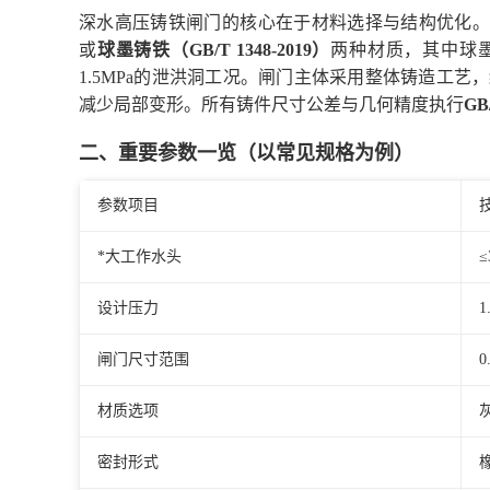
深水高压铸铁闸门的核心在于材料选择与结构优化
或
球墨铸铁（GB/T 1348-2019）
两种材质，其中球
1.5MPa的泄洪洞工况。闸门主体采用整体铸造工
减少局部变形。所有铸件尺寸公差与几何精度执行
GB/
二、重要参数一览（以常见规格为例）
参数项目
*大工作水头
设计压力
1
闸门尺寸范围
0
材质选项
密封形式
橡