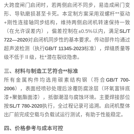
大跨度闸门启闭时，若两侧启闭不同步，易造成闸门变
形、导轨磨损甚至卡死。本定制方案采用双螺杆**驱动
+刚性连接轴同步结构，维持两侧启闭机转速保持一致
（在允许误差内），偏差控制在±0.5%以内，满足
SL/T
722—2020
对启闭机同步性的基本要求。传动部件均通过
超声波检测（执行
GB/T 11345-2023
标准），焊缝质量等
级不低于Ⅱ级，杜*潜在裂纹隐患。
三、材料与制造工艺符合**标准
所有金属构件均选用碳素结构钢（符合
GB/T 700-
2006
），表面经喷砂处理后涂覆防腐涂层（环氧富锌底
漆+聚氨酯面漆），抵御潮湿与腐蚀环境。主要焊接部位
按
SL/T 780-2020
执行，全过程记录可追溯。启闭机整体
出厂前完成空载与负载试运行测试，有助于性能稳定。
四、价格参考与成本可控