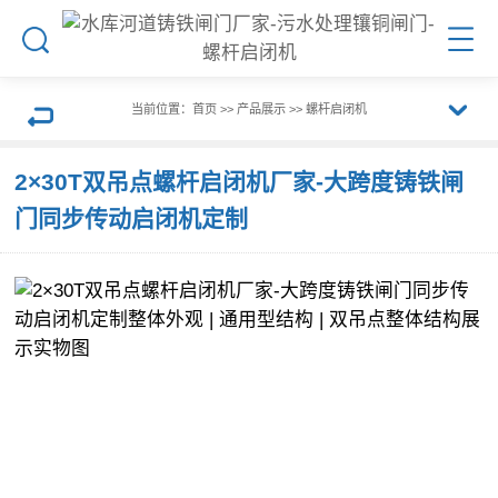
搜
菜
索
单
当前位置：
首页
>>
产品展示
>>
螺杆启闭机
展
返
2×30T双吊点螺杆启闭机厂家-大跨度铸铁闸
开
门同步传动启闭机定制
回
栏
上
目
一
导
页
航