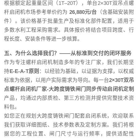
根据额定起重量区间（1T–20T），单台2×30T双吊点螺
杆启闭机市场参考单价约为
26,880元/台
（含基础安装附
件）。该价格基于批量生产及标准化部件配置，适用于
多数水利工程采购需求。具体报价将结合项目跨度、行
程长度、安装条件等进一步核算。
五、为什么选择我们？——从标准到交付的闭环服务
作为专注螺杆启闭机制造多年的专注厂家，我们长期坚
持
E-E-A-T原则
：以经验为基础，以证据为支撑，以权威
标准为依据，以用户实际需求为导向。每一台
2×30T双吊
点螺杆启闭机厂家-大跨度铸铁闸门同步传动启闭机定制
产品，均通过内部质检、第三方检测并提供完整技术资
料包。
如您正在规划大跨度铸铁闸门配套启闭系统，欢迎联系
我们获取详细图纸、技术参数表及定制方案。我们将根
据您的工程位置、闸门尺寸与运行频率，提供适配性