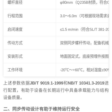
螺杆直径
φ80mm（Q235B材质，符合GB/T
行程范围
3.0～6.0m（可根据现场需求
启闭速度
≤1.5 m/min（符合SL/T 381-2
传动方式
双侧同步螺杆传动，配备机械
安装形式
地面固定式，底座预埋件按图
工作环境
-20℃～+60℃，相对湿度≤90%
上述参数依据
JB/T 9019.1-1999
和
NB/T 10341.3-2019
进
行配置，有助于设备在长期运行中具备承载能力与结构
设备质量。
二、同步传动设计有助于维持运行安全