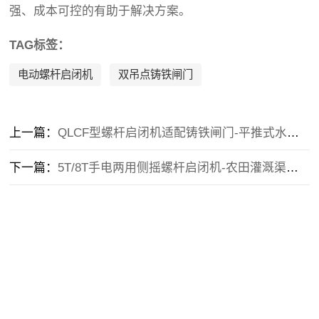
强、成本可控的有助于解决方案。
TAG标签：
电动螺杆启闭机
双吊点铸铁闸门
上一篇：
QLCF型螺杆启闭机适配铸铁闸门-平推式水利闸门厂家-调试指导
下一篇：
5T/8T手电两用侧摇螺杆启闭机-农田灌溉渠道闸门启闭机-源头工厂直供