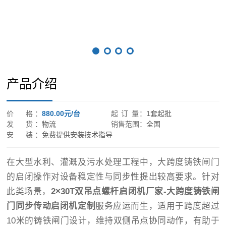
产品介绍
价 格：
880.00元/台
起 订 量：
1套起批
发 货：
物流
销售范围：
全国
安 装：
免费提供安装技术指导
在大型水利、灌溉及污水处理工程中，大跨度铸铁闸门
的启闭操作对设备稳定性与同步性提出较高要求。针对
此类场景，
2×30T双吊点螺杆启闭机厂家-大跨度铸铁闸
门同步传动启闭机定制
服务应运而生，适用于跨度超过
10米的铸铁闸门设计，维持双侧吊点协同动作，有助于