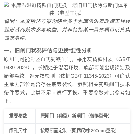
说明：本文所述方案为综合多个水库溢洪道改造工程经
验形成的技术参考模型，并非特指某一具体项目或真实
验收事件。
一、旧闸门状况评估与更换*要性分析
原闸门可能为竖直式铸铁闸门，采用灰铸铁材质（GB/T
9439-2023），长期处于潮湿环境，底部可能出现锈蚀及
局部裂纹。经无损检测（依据GB/T 11345-2023）可确认
主承力部位是否存在疲劳裂纹。参照相关铸铁闸门技术
条件要求，此类不足宜进行更换。重要参数对比参考如
下：
重要参数
原闸门（典型）
新闸门（替换型号）
闸孔尺寸
按原断面定制（如1800×1800mm量级）
同原尺寸