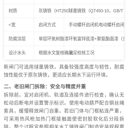
材质
灰铸铁（HT250）
球墨铸铁（QT450-10，GB/T 13
<宽
启闭方式
手动螺杆启闭机
电动螺杆启闭机（可
防腐涂层
单层环氧树脂漆
环氧富锌底漆+聚氨酯面漆（多
设计水头
根据水文复核确定
满足校核工况
新闸门可选用球墨铸铁，具备较强度高度与韧性，耐腐
蚀性能优于原灰铸铁，更适应长期水下运行环境。
二、老旧闸门拆除：安全与精度并重
拆除前，宜对启闭机、轨道及连接件进行检查，确认无
松动后断电并设置警示标识。使用电动葫芦配合钢丝绳
索具，缓慢释放闸门自重。若旧门体与门框粘连严重，
可采用热风枪加热门框接触面使密封胶软化后分段拆
除。整个过程宜参照相关水工铸铁闸门制造安装规程要