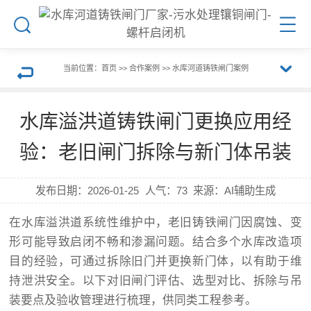
搜
菜
索
单
当前位置：
首页
>>
合作案例
>>
水库河道铸铁闸门案例
展
返
水库溢洪道铸铁闸门更换应用经
开
回
验：老旧闸门拆除与新门体吊装
栏
上
发布日期：
2026-01-25
人气：
73
来源：AI辅助生成
目
一
在水库溢洪道系统性维护中，老旧铸铁闸门因腐蚀、变
形可能导致启闭不畅和渗漏问题。结合多个水库改造项
导
页
目的经验，可通过拆除旧门并更换新门体，以有助于维
持泄洪安全。以下对旧闸门评估、选型对比、拆除与吊
航
装要点及验收管理进行梳理，供同类工程参考。