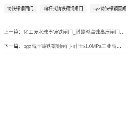
铸铁镶铜闸门
暗杆式铸铁镶铜闸门
syz铸铁镶铜圆闸
上一篇：
化工废水球墨铸铁闸门_耐酸碱腐蚀高压闸门报价
下一篇：
pgz高压铸铁镶铜闸门-耐压≥1.0MPa工业高压场景适用