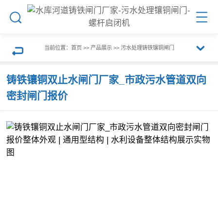
搜
菜
索
单
当前位置：
首页
>>
产品展示
>>
污水处理铸铁镶铜闸门
展
返
铸铁镶铜双止水闸门厂家_市政污水管道双向
开
密封闸门报价
回
栏
上
目
一
导
页
航