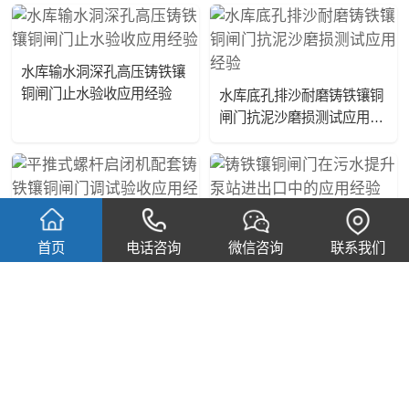
水库输水洞深孔高压铸铁镶
铜闸门止水验收应用经验
水库底孔排沙耐磨铸铁镶铜
闸门抗泥沙磨损测试应用经
验
铸铁镶铜闸门在污水提升泵
站进出口中的应用经验
平推式螺杆启闭机配套铸铁
首页
电话咨询
微信咨询
联系我们
镶铜闸门调试验收应用经验