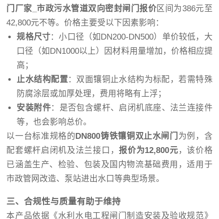
门厂家_市政污水管道双向密封闸门报价
区间为386元至
42,800元不等。价格主要受以下因素影响：
规格尺寸
：小口径（如DN200-DN500）单价较低，大
口径（如DN1000以上）因材料用量增加，价格相应提
高；
止水结构配置
：双面镶铜止水结构为标配，若需特殊
防腐涂层或加厚处理，费用将略有上浮；
安装附件
：是否包含螺杆、启闭机底座、法兰连接件
等，也会影响总价。
以一台标准规格的
DN800铸铁镶铜双止水闸门
为例，含
配套螺杆启闭机及法兰接口，
报价为12,800元
，该价格
已涵盖生产、检验、包装及国内物流基础费用，适用于
市政管网改造、泵站进出水口等典型场景。
三、合规性与质量有助于维持
本产品依据《水利水电工程闸门制造安装及验收规范》