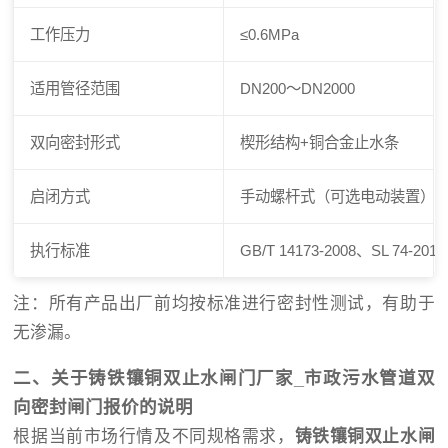
工作压力
≤0.6MPa
适用管径范围
DN200～DN2000
双向密封形式
楔形结构+铜合金止水条
启闭方式
手动螺杆式（可选电动装置）
执行标准
GB/T 14173-2008、SL 74-2019
注：所有产品出厂前均按标准进行密封性测试，有助于
无渗漏。
二、关于铸铁镶铜双止水闸门厂家_市政污水管道双
向密封闸门报价的说明
根据当前市场行情及不同规格需求，
铸铁镶铜双止水闸